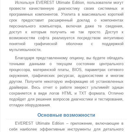
Используя EVEREST Ultimate Edition, пользователи могут
провести качественную диагностику своих системных и
программных компонентов. Утилита в максимально короткий
срок предоставит расширенный доклад о компонентах
персонального компьютера, включая даже те сведения,
доступ к которым получить не так просто. Доступ к
возможностям софта реализуется посредством интуитивно
понятной графической оболочки с поддержкой
мультиязычности.
Благодаря представленному опциону, вы будете обладать
точными данными о текущем состоянии центрального
процессора, материнской платы, BIOS, параметрах сетевого
окружения, графических ресурсах, аудиосистеме и многом
другом. Получите некоторую информацию об установленных
драйверах. Весь отчет о работе эверест ультимейт эдишн
сохраняется в виде логов HTML и TXT формата. Отлично
подойдет для решения вопросов диагностики и тестирования,
отладки оборудования.
Основные возможности
EVEREST Ultimate Edition – приложение, включающее в
себя наиболее эффективные инструменты для детального