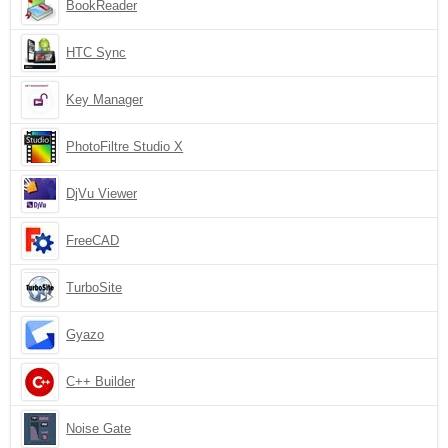
BookReader
HTC Sync
Key Manager
PhotoFiltre Studio X
DjVu Viewer
FreeCAD
TurboSite
Gyazo
C++ Builder
Noise Gate