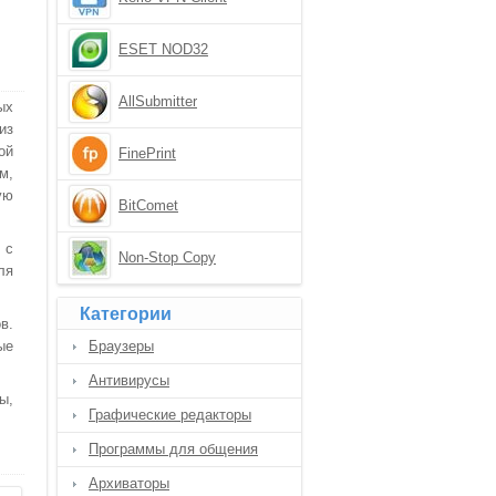
ESET NOD32
AllSubmitter
ых
из
ой
FinePrint
м,
ую
BitComet
 с
Non-Stop Copy
ля
Категории
в.
ые
Браузеры
Антивирусы
ы,
Графические редакторы
Программы для общения
Архиваторы