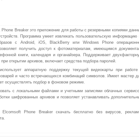
t Phone Breaker это приложение для работы с резервными копиями данн
стройств. Программа умеет извлекать пользовательскую информацию 
бразов с Android, iOS, BlackBerry или Windows Phone операционн
Позволяет получить доступ к фотоматериалам, имеющимся документа
ефонной книги, календаря и органайзера. Поддерживает двухфакторн
 при открытии архивов, включает средства подбора паролей.
 использует аппаратную поддержку текущей видеокарты при работе
оварей и часто встречающихся комбинаций символов. Имеет мастер д
жет осуществлять подбор в фоновом режиме.
овать с локальными файлами и учетными записями облачных сервисо
ботки шифрованных архивов и позволяет устанавливать дополнительн
Elcomsoft Phone Breaker скачать бесплатно без вирусов, реклам
та.