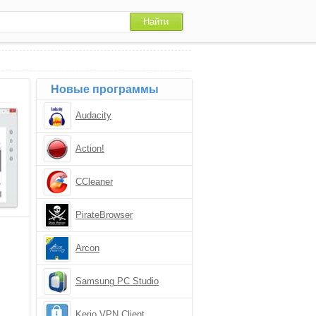
Новые программы
Audacity
Action!
CCleaner
PirateBrowser
Arcon
Samsung PC Studio
Kerio VPN Client