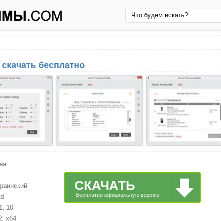
 скачать бесплатно
ая
СКАЧАТЬ
краинский
Бесплатно официальную версию
td
1, 10
2, x64