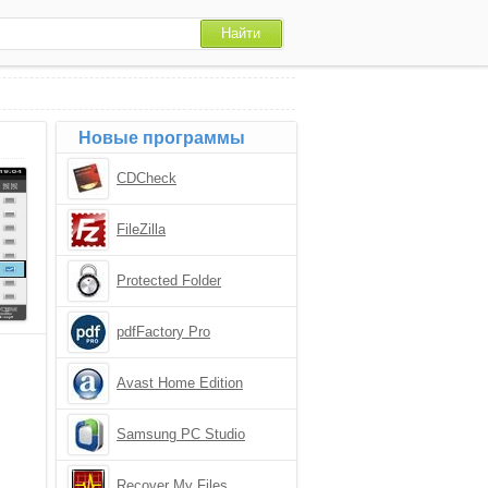
Новые программы
CDCheck
FileZilla
Protected Folder
pdfFactory Pro
Avast Home Edition
Samsung PC Studio
Recover My Files