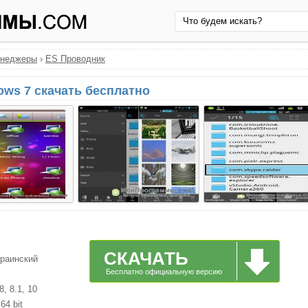
енеджеры
›
ES Проводник
ws 7 скачать бесплатно
СКАЧАТЬ
краинский
Бесплатно официальную версию
, 8.1, 10
64 bit