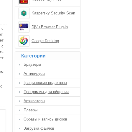
Kaspersky Security Scan
DjVu Browser Plug-in
 с
т,
ет
Google Desktop
 с
ть
Категории
ет
Браузеры
ем
Антивирусы
Графические редакторы
с,
Программы для общения
Архиваторы
Плееры
Образы и запись дисков
Загрузка файлов