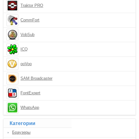
Traktor PRO
CommFort
VobSub
ICQ
ooVoo
SAM Broadcaster
FontExpert
WhatsApp
Категории
Браузеры