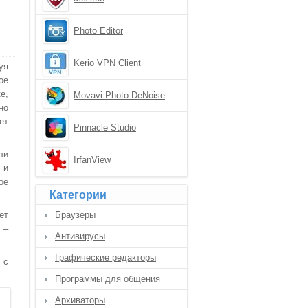
Photo Editor
Kerio VPN Client
уя
ое
е,
Movavi Photo DeNoise
но
ет
Pinnacle Studio
ли
IrfanView
 и
ое
Категории
ет
Браузеры
 –
Антивирусы
Графические редакторы
 с
Программы для общения
Архиваторы