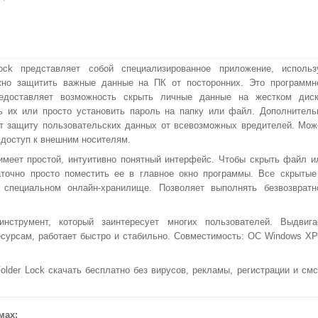
Lock представляет собой специализированное приложение, использ
жно защитить важные данные на ПК от посторонних. Это программн
едоставляет возможность скрыть личные данные на жестком диск
 их или просто установить пароль на папку или файл. Дополнитель
т защиту пользовательских данных от всевозможных вредителей. Мож
 доступ к внешним носителям.
имеет простой, интуитивно понятный интерфейс. Чтобы скрыть файл и
аточно просто поместить ее в главное окно программы. Все скрытые
специальном онлайн-хранилище. Позволяет выполнять безвозвратн
струмент, который заинтересует многих пользователей. Выдвига
есурсам, работает быстро и стабильно. Совместимость: ОС Windows XP
der Lock скачать бесплатно без вирусов, рекламы, регистрации и смс
мах: