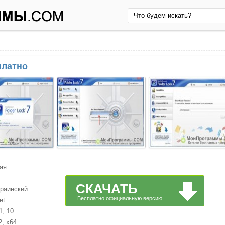
платно
ая
СКАЧАТЬ
краинский
Бесплатно официальную версию
et
1, 10
2, x64