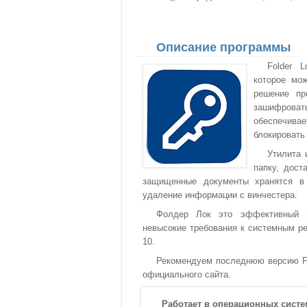
Описание программы
Folder 
которое мо
решение пр
зашифровать
обеспечивае
блокировать
Утилита 
папку, дост
защищенные документы хранятся в 
удаление информации с винчестера.
Фолдер Лок это эффективный ин
невысокие требования к системным р
10.
Рекомендуем последнюю версию Fol
официального сайта.
Работает в операционных систе