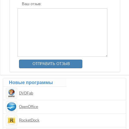
Ваш отзыв:
Новые программы
DVDFab
OpenOffice
RocketDock