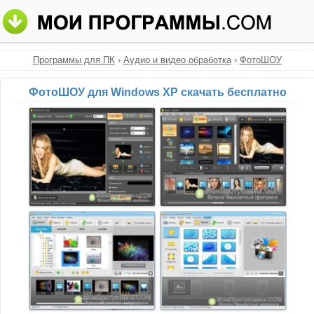
Программы для ПК
›
Аудио и видео обработка
›
ФотоШОУ
ФотоШОУ для Windows XP скачать бесплатно