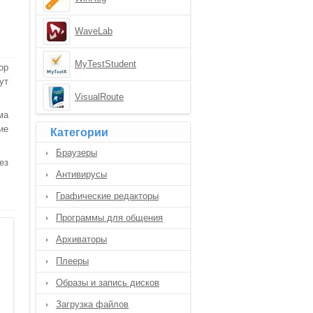
WaveLab
MyTestStudent
ор
ут
VisualRoute
ма
ие
Категории
Браузеры
ез
Антивирусы
Графические редакторы
Программы для общения
Архиваторы
Плееры
Образы и запись дисков
Загрузка файлов