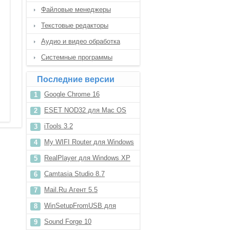
Файловые менеджеры
Текстовые редакторы
Аудио и видео обработка
Системные программы
Последние версии
Google Chrome 16
ESET NOD32 для Mac OS
iTools 3.2
My WIFI Router для Windows
10
RealPlayer для Windows XP
Camtasia Studio 8.7
Mail.Ru Агент 5.5
WinSetupFromUSB для
Windows 10
Sound Forge 10