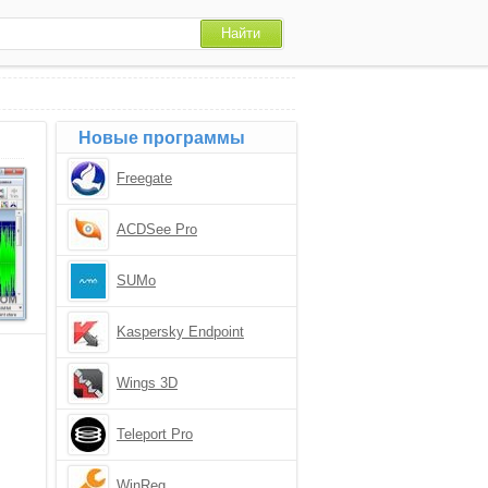
Новые программы
Freegate
ACDSee Pro
SUMo
Kaspersky Endpoint
Security
Wings 3D
Teleport Pro
WinReg