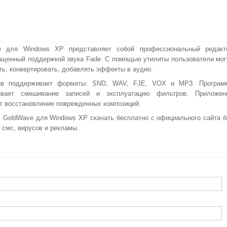
e для Windows XP представляет собой профессиональный редакт
ащенный поддержкой звука Fade. С помощью утилиты пользователи мог
ть, конвертировать, добавлять эффекты в аудио.
йв поддерживает форматы: SND, WAV, FJE, VOX и MP3. Програм
ивает смешивание записей и эксплуатацию фильтров. Приложен
т восстановление поврежденных композиций.
 GoldWave для Windows XP скачать бесплатно с официального сайта б
 смс, вирусов и рекламы.