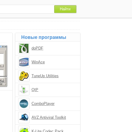
Новые программы
doPDF
WinAce
TuneUp Utilities
QIP
ComboPlayer
AVZ Antiviral Toolkit
K-Lite Codec Pack