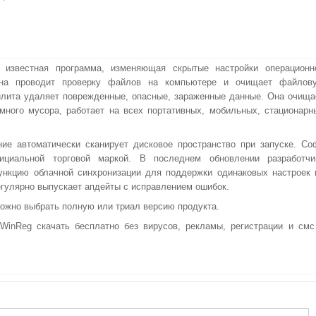
– известная программа, изменяющая скрытые настройки операционн
на проводит проверку файлов на компьютере и очищает файлов
илита удаляет поврежденные, опасные, зараженные данные. Она очища
много мусора, работает на всех портативных, мобильных, стационарн
.
ие автоматически сканирует дисковое пространство при запуске. Со
ициальной торговой маркой. В последнем обновлении разработчи
нкцию облачной синхронизации для поддержки одинаковых настроек 
егулярно выпускает апдейты с исправлением ошибок.
можно выбрать полную или триал версию продукта.
inReg скачать бесплатно без вирусов, рекламы, регистрации и смс