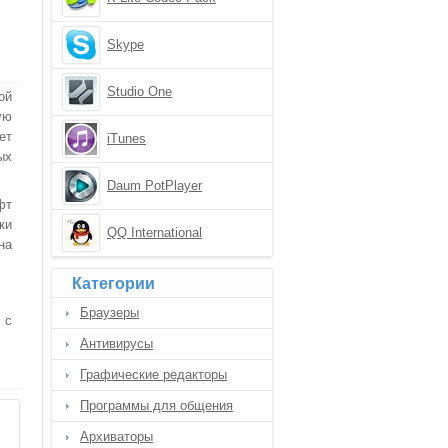
Skype
Studio One
ой
ую
ет
iTunes
ых
Daum PotPlayer
фт
ки
QQ International
на
Категории
Браузеры
 с
Антивирусы
Графические редакторы
Программы для общения
Архиваторы