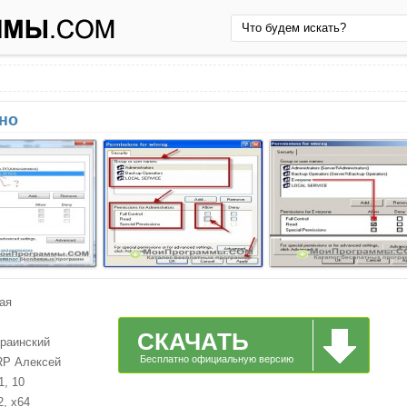
но
ая
СКАЧАТЬ
краинский
Бесплатно официальную версию
RP Алексей
1, 10
2, x64