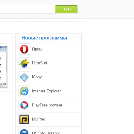
Новые программы
Opera
UltraSurf
iCopy
Internet Explorer
PlayFree browser
MixPad
OSToto Hotspot