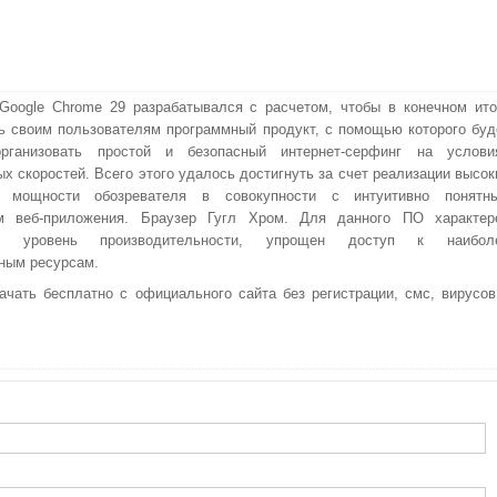
Google Chrome 29 разрабатывался с расчетом, чтобы в конечном ито
ь своим пользователям программный продукт, с помощью которого буд
рганизовать простой и безопасный интернет-серфинг на услови
х скоростей. Всего этого удалось достигнуть за счет реализации высок
й мощности обозревателя в совокупности с интуитивно понятн
м веб-приложения. Браузер Гугл Хром. Для данного ПО характер
ый уровень производительности, упрощен доступ к наибол
ным ресурсам.
чать бесплатно с официального сайта без регистрации, смс, вирусов