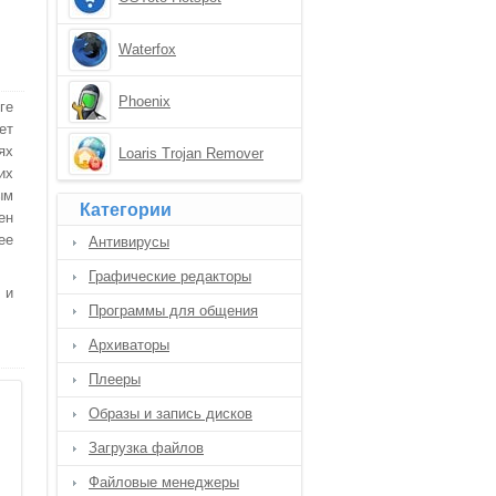
Waterfox
Phoenix
ге
ет
ях
Loaris Trojan Remover
их
ым
Категории
ен
ее
Антивирусы
Графические редакторы
 и
Программы для общения
Архиваторы
Плееры
Образы и запись дисков
Загрузка файлов
Файловые менеджеры