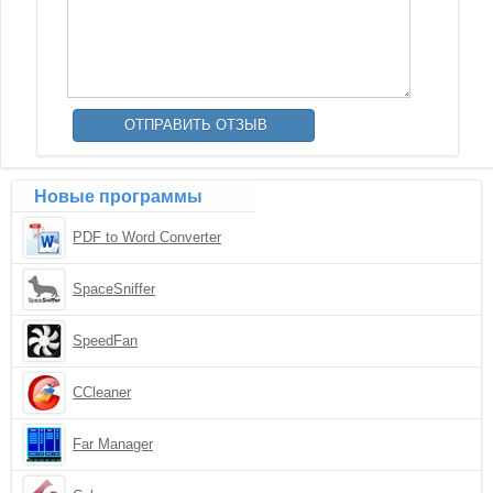
Новые программы
PDF to Word Converter
SpaceSniffer
SpeedFan
CCleaner
Far Manager