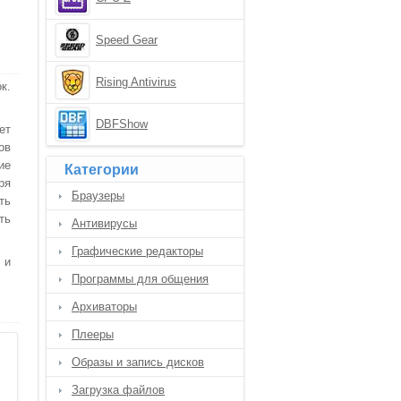
Speed Gear
Rising Antivirus
к.
DBFShow
ет
ов
ие
Категории
ря
Браузеры
ть
ть
Антивирусы
Графические редакторы
 и
Программы для общения
Архиваторы
Плееры
Образы и запись дисков
Загрузка файлов