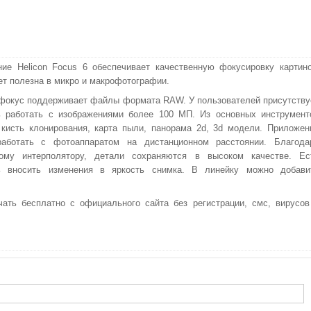
ие Helicon Focus 6 обеспечивает качественную фокусировку картино
ет полезна в микро и макрофотографии.
фокус поддерживает файлы формата RAW. У пользователей присутству
ь работать с изображениями более 100 МП. Из основных инструмент
кисть клонирования, карта пыли, панорама 2d, 3d модели. Приложен
работать с фотоаппаратом на дистанционном расстоянии. Благода
ному интерполятору, детали сохраняются в высоком качестве. Ес
ь вносить изменения в яркость снимка. В линейку можно добави
чать бесплатно с официального сайта без регистрации, смс, вирусов