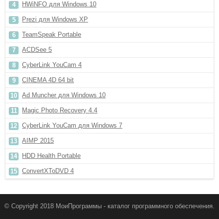
HWiNFO для Windows 10
Prezi для Windows XP
TeamSpeak Portable
ACDSee 5
CyberLink YouCam 4
CINEMA 4D 64 bit
Ad Muncher для Windows 10
Magic Photo Recovery 4.4
CyberLink YouCam для Windows 7
AIMP 2015
HDD Health Portable
ConvertXToDVD 4
© Copyright 2018 МоиПрограммы - каталог программного обеспечения.