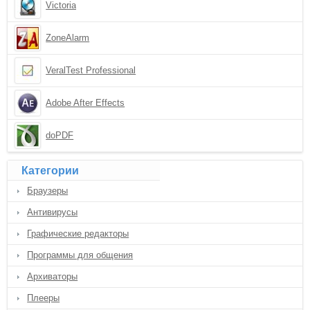
Victoria
ZoneAlarm
VeralTest Professional
Adobe After Effects
doPDF
Категории
Браузеры
Антивирусы
Графические редакторы
Программы для общения
Архиваторы
Плееры