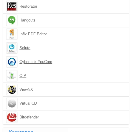
Restorator
Hangouts
Infix PDF Editor
Soluto
CyberLink YouCam
QIP
ViewNX
Virtual CD
Bitdefender