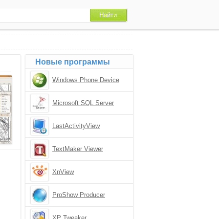
Новые программы
Windows Phone Device
Manager
Microsoft SQL Server
LastActivityView
TextMaker Viewer
XnView
ProShow Producer
XP Tweaker