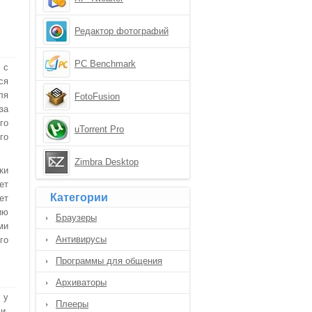
Редактор фотографий
PC Benchmark
 с
ся
ля
FotoFusion
за
го
uTorrent Pro
го
Zimbra Desktop
ки
ет
Категории
ет
ию
Браузеры
ми
Антивирусы
го
Программы для общения
Архиваторы
 у
Плееры
и,