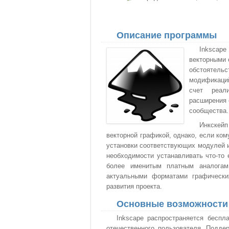
Описание программы
Inkscap
векторными 
обстоятель
модификаций
счет реали
расширения 
сообщества.
Инкскей
векторной графикой, однако, если ком
установки соответствующих модулей и 
необходимости устанавливать что-то
более именитым платным аналогам
актуальными форматами графически
развития проекта.
Основные возможности
Inkscape распространяется беспл
отечественного пользователя. Подде