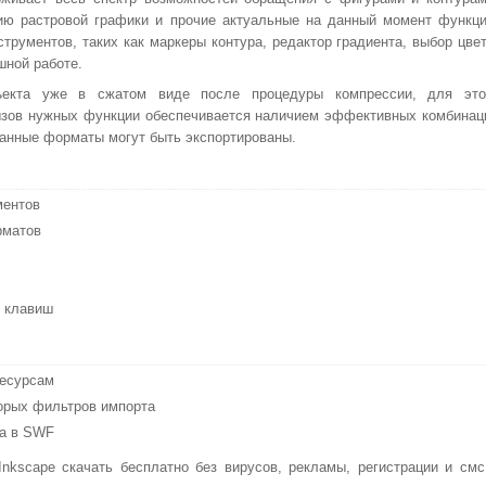
ию растровой графики и прочие актуальные на данный момент функци
рументов, таких как маркеры контура, редактор градиента, выбор цвет
шной работе.
ъекта уже в сжатом виде после процедуры компрессии, для это
ызов нужных функции обеспечивается наличием эффективных комбинац
ванные форматы могут быть экспортированы.
ментов
рматов
" клавиш
ресурсам
орых фильтров импорта
та в SWF
kscape скачать бесплатно без вирусов, рекламы, регистрации и смс