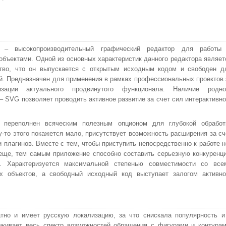
e – высокопроизводительный графический редактор для работы
объектами. Одной из основных характеристик данного редактора являет
ство, что он выпускается с открытым исходным кодом и свободен д
. Предназначен для применения в рамках профессиональных проектов 
зации актуального продвинутого функционала. Наличие родно
– SVG позволяет проводить активное развитие за счет сил интерактивно
п переполнен всяческим полезным опционом для глубокой обработ
у-то этого покажется мало, присутствует возможность расширения за сч
плагинов. Вместе с тем, чтобы приступить непосредственно к работе н
 еще, тем самым приложение способно составить серьезную конкуренц
. Характеризуется максимальной степенью совместимости со все
х объектов, а свободный исходный код выступает залогом активно
атно и имеет русскую локализацию, за что снискала популярность и
рживает весь спектр возможностей обращения с фигурами и контурам