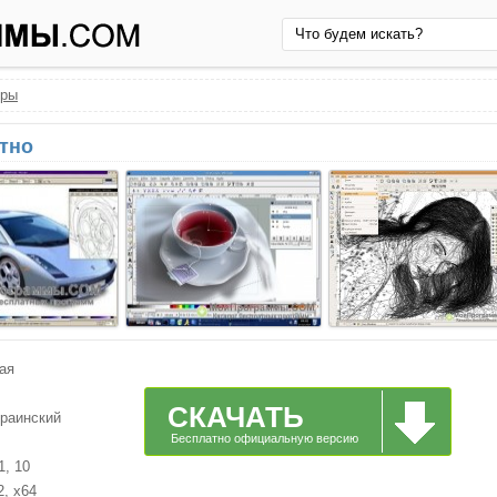
оры
атно
ая
СКАЧАТЬ
краинский
Бесплатно официальную версию
1, 10
2, x64