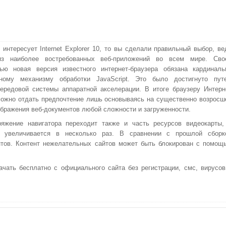
 интересует Internet Explorer 10, то вы сделали правильный выбор, ве
з наиболее востребованных веб-приложений во всем мире. Сво
тью новая версия известного интернет-браузера обязана кардиналь
нному механизму обработки JavaScript. Это было достигнуто пут
ередовой системы аппаратной акселерации. В итоге браузеру Интерн
ожно отдать предпочтение лишь основываясь на существенно возросш
ображения веб-документов любой сложности и загруженности.
яжение навигатора переходит также и часть ресурсов видеокарты,
а увеличивается в несколько раз. В сравнении с прошлой сборк
нтов. Контент нежелательных сайтов может быть блокирован с помощ
качать бесплатно с официального сайта без регистрации, смс, вирусов