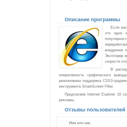
Описание программы
Если вас
это одно и
популярнос
переработа
внедрения п
Эксплорер м
скорости от
В распор
оперативность графического вывод
реализована поддержка CSS3-градие
инструмента SmartScreen Filter.
Предлагаем Internet Explorer 10 с
рекламы.
Отзывы пользователей
Имя или ник: