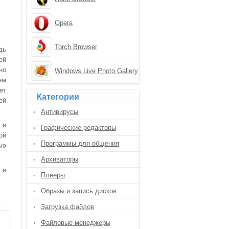
Opera
Torch Browser
дь
ей
но
Windows Live Photo Gallery
ем
ет
Категории
ей
Антивирусы
 и
Графические редакторы
ой
Программы для общения
ью
Архиваторы
 и
Плееры
Образы и запись дисков
Загрузка файлов
Файловые менеджеры