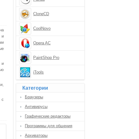
CloneCD
CoolNovo
на
 и
ми
Opera AC
ые
PaintShop Pro
 и
ью
iTools
и,
Категории
Браузеры
 с
Антивирусы
Графические редакторы
Программы для общения
Архиваторы