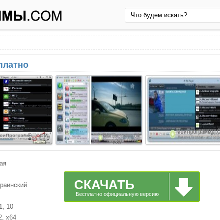
сплатно
ая
СКАЧАТЬ
краинский
Бесплатно официальную версию
1, 10
2, x64