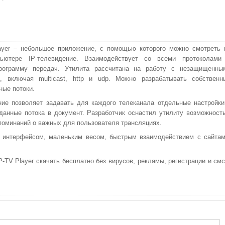
ayer – небольшое приложение, с помощью которого можно смотреть 
ьютере IP-телевидение. Взаимодействует со всеми протоколами
рограмму передач. Утилита рассчитана на работу с незащищенны
и, включая multicast, http и udp. Можно разрабатывать собственн
ые потоки.
ие позволяет задавать для каждого телеканала отдельные настройки
данные потока в документ. Разработчик оснастил утилиту возможност
поминаний о важных для пользователя трансляциях.
 интерфейсом, маленьким весом, быстрым взаимодействием с сайтам
TV Player скачать бесплатно без вирусов, рекламы, регистрации и смс