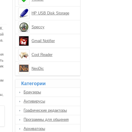
HP USB Disk Storage
Format Tool
Speccy
К.
ей
а.
Gmail Notifier
ия
Cool Reader
ть
ик
NeoDic
ым
Категории
Браузеры
ы,
Антивирусы
Графические редакторы
Программы для общения
Архиваторы