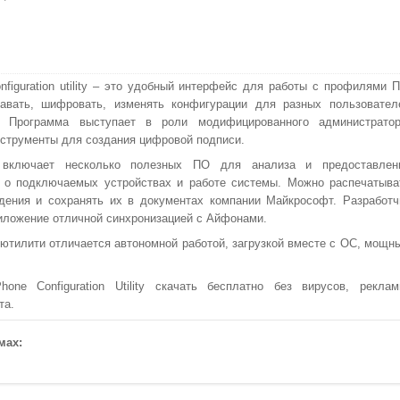
onfiguration utility – это удобный интерфейс для работы с профилями П
авать, шифровать, изменять конфигурации для разных пользовател
. Программа выступает в роли модифицированного администратор
струменты для создания цифровой подписи.
 включает несколько полезных ПО для анализа и предоставлен
 о подключаемых устройствах и работе системы. Можно распечатыва
дения и сохранять их в документах компании Майкрософт. Разработч
иложение отличной синхронизацией с Айфонами.
тилити отличается автономной работой, загрузкой вместе с ОС, мощн
ne Configuration Utility скачать бесплатно без вирусов, реклам
та.
мах: