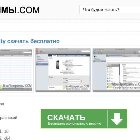
lity скачать бесплатно
ая
СКАЧАТЬ
краинский
Бесплатно официальную версию
1, 10
2, x64