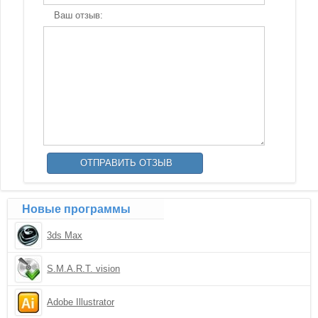
Ваш отзыв:
Новые программы
3ds Max
S.M.A.R.T. vision
Adobe Illustrator