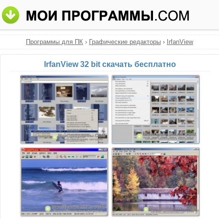
Программы для ПК
›
Графические редакторы
›
IrfanView
IrfanView 32 bit скачать бесплатно