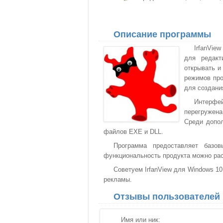
Описание программы
IrfanVie
для редакт
открывать и
режимов про
для создани
Интерфе
перегружен
Среди допол
файлов EXE и DLL.
Программа предоставляет базов
функциональность продукта можно ра
Советуем IrfanView для Windows 10
рекламы.
Отзывы пользователей
Имя или ник: