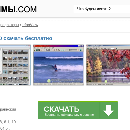
 редакторы
›
IrfanView
0 скачать бесплатно
СКАЧАТЬ
краинский
Бесплатно официальную версию
, 8.1, 10
64 bit