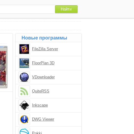
Новые программы
FileZilla Server
FloorPlan 3D
VDownloader
QuiteRSS
Inkscape
DWG Viewer
Pokki