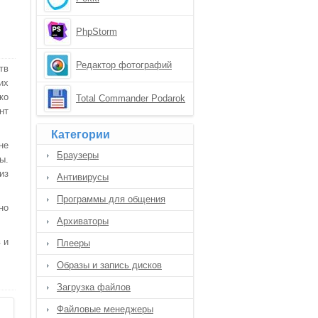
PhpStorm
Редактор фотографий
тв
их
ко
Total Commander Podarok
нт
Edition
Категории
не
Браузеры
ы.
из
Антивирусы
Программы для общения
но
Архиваторы
 и
Плееры
Образы и запись дисков
Загрузка файлов
Файловые менеджеры