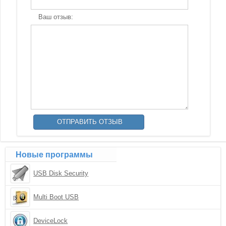
Ваш отзыв:
Новые программы
USB Disk Security
Multi Boot USB
DeviceLock