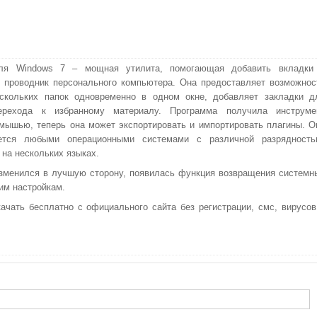
для Windows 7 – мощная утилита, помогающая добавить вкладки
 проводник персонального компьютера. Она предоставляет возможнос
ескольких папок одновременно в одном окне, добавляет закладки д
ерехода к избранному материалу. Программа получила инструме
мышью, теперь она может экспортировать и импортировать плагины. О
ется любыми операционными системами с различной разрядность
 на нескольких языках.
зменился в лучшую сторону, появилась функция возвращения системн
им настройкам.
ачать бесплатно с официального сайта без регистрации, смс, вирусов