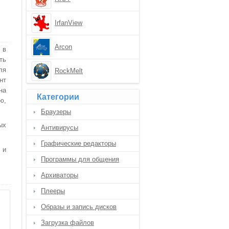
IrfanView
Arcon
 в
ть
ля
RockMelt
нт
на
Категории
ю,
Браузеры
ых
Антивирусы
Графические редакторы
 и
Программы для общения
Архиваторы
Плееры
Образы и запись дисков
Загрузка файлов