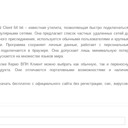
N Client 64 bit – известная утилита, позволяющая быстро подключаться
улярными сетями. Она предлагает список частных удаленных сетей д
ого присоединения, используется обычными пользователями и крупны
ми. Программа сохраняет личные данные, работает с персональны
, подключается в браузере. Она допускает лишь минимальную поте
ускается на множестве языков мира.
узке Керио ВПН Клиент можно выбрать как обычную, так и переносн
дукта. Они отличаются портативными возможностями и наличи
скачать бесплатно с официального сайта без регистрации, смс, вирусов