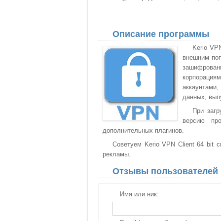
Описание программы
Kerio VP
внешним поп
зашифрованн
корпорация
аккаунтами
данных, вып
При загр
версию про
дополнительных плагинов.
Советуем Kerio VPN Client 64 bit 
рекламы.
Отзывы пользователей
Имя или ник: