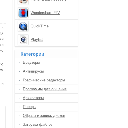
Wondershare FLV
Downloader Pro
QuickTime
 к
ля
ми
Playlist
ми
рю
Категории
Браузеры
ую
ем
Антивирусы
Графические редакторы
 и
Программы для общения
Архиваторы
Плееры
Образы и запись дисков
Загрузка файлов