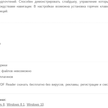
едпочтений. Способен демонстрировать слайдшоу, управление котор
едствами навигации. В настройках возможна установка горячих клав
кций.
ч
ержки
х файлов невозможно
плагинов
 Reader скачать бесплатно без вирусов, рекламы, регистрации и смс
мах:
s 8
Windows 8.1
Windows 10