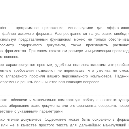
der – программное приложение, используемое для эффективно
я файлов искомого формата. Распространяется на условиях свободн
Используя представленный функционал можно не только обеспечива
росмотр содержимого документа, также производить распечат
х фрагментов. При своем крохотном размере инициализация происход
 мгновенно.
р характеризуется простым, удобным пользовательским интерфейсо
темные требования позволяют не переживать, что утилита не смож
го аппаратного профиля вашего персонального компьютера. Надежн
оевременно решить большинство возникающих вопросов.
может обеспечить максимально комфортную работу с соответствующ
асштабирование всего документа или его фрагмента, совершить повор
тветствии с указанными параметрами.
ько чтение документов. Содержание может быть сохранено в форма
F или же в качестве простого текста для дальнейших манипуляций 