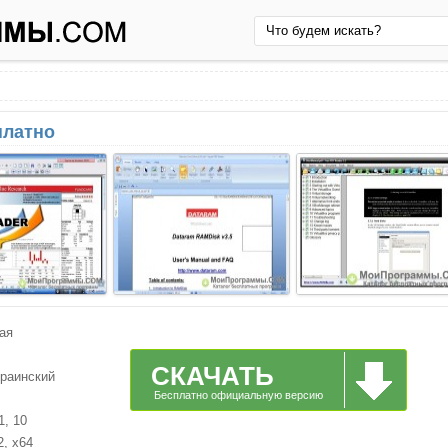
платно
ая
СКАЧАТЬ
краинский
Бесплатно официальную версию
1, 10
2, x64