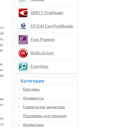
ABBYY FineReader
EPSON EasyPrintModule
го
ой
ть
Foxit Phantom
ку
ит
Mirillis Action!
м.
Everything
ет
ая
Категории
Браузеры
Антивирусы
им
от
Графические редакторы
Программы для общения
те
по
Архиваторы