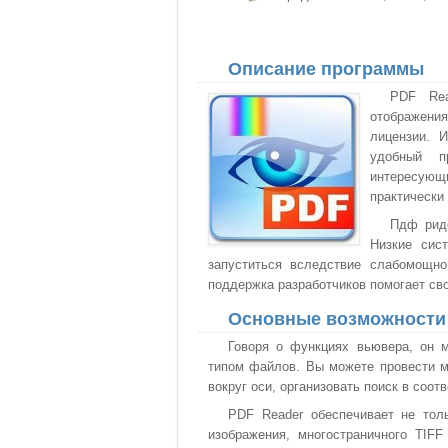
Описание программы
PDF Rea
отображени
лицензии. 
удобный п
интересующи
практически
Пдф риде
Низкие сис
запуститься вследствие слабомощно
поддержка разработчиков помогает св
Основные возможности
Говоря о функциях вьювера, он 
типом файлов. Вы можете провести м
вокруг оси, организовать поиск в соо
PDF Reader обеспечивает не тол
изображения, многостраничного TIF