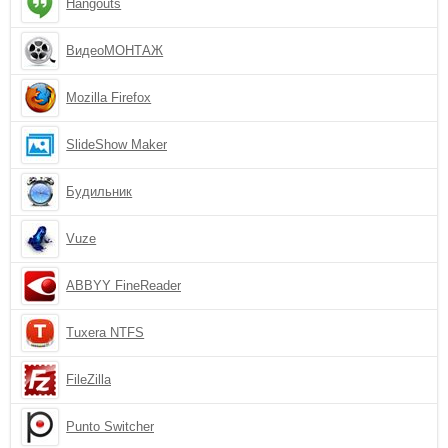
Hangouts
ВидеоМОНТАЖ
Mozilla Firefox
SlideShow Maker
Будильник
Vuze
ABBYY FineReader
Tuxera NTFS
FileZilla
Punto Switcher