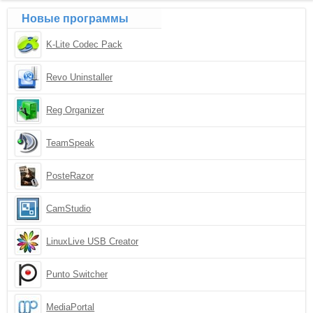
Новые программы
K-Lite Codec Pack
Revo Uninstaller
Reg Organizer
TeamSpeak
PosteRazor
CamStudio
LinuxLive USB Creator
Punto Switcher
MediaPortal