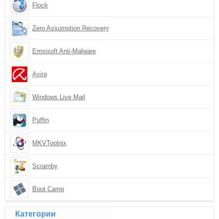
Flock
Zero Assumption Recovery
Emsisoft Anti-Malware
Avira
Windows Live Mail
Puffin
MKVToolnix
Scramby
Boot Camp
Категории