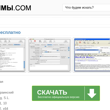
бесплатно
ая
СКАЧАТЬ
краинский
Бесплатно официальную версию
, S.L.
1, 10
2, x64