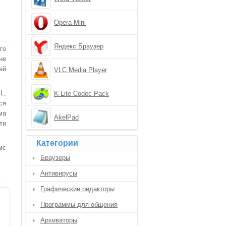
Opera Mini
Яндекс Браузер
го
не
ей
VLC Media Player
L,
K-Lite Codec Pack
ся
ма
AkelPad
ти
Категории
мс
Браузеры
Антивирусы
Графические редакторы
Программы для общения
Архиваторы