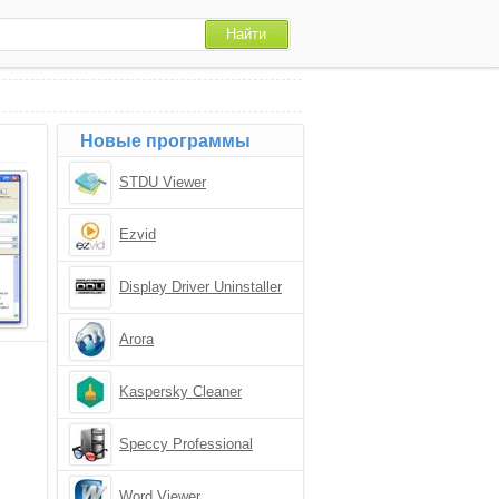
Новые программы
STDU Viewer
Ezvid
Display Driver Uninstaller
Arora
Kaspersky Cleaner
Speccy Professional
Word Viewer