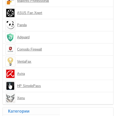
MapInfo Professional
ASUS Fan Xpert
Panda
Adguard
Comodo Firewall
VentaFax
Avira
HP SimplePass
Xenu
Категории