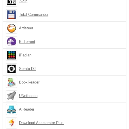
7-Zip
Total Commander
Artisteer
BitTorrent
iPadian
Serato DJ
BookReader
UNetbootin
AlReader
Download Accelerator Plus