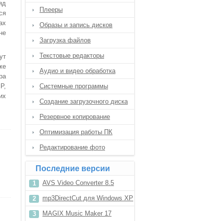
яд
Плееры
ся
ах
Образы и запись дисков
не
Загрузка файлов
Текстовые редакторы
ут
же
Аудио и видео обработка
ра
P,
Системные программы
их
Создание загрузочного диска
Резервное копирование
Оптимизация работы ПК
Редактирование фото
Последние версии
AVS Video Converter 8.5
mp3DirectCut для Windows XP
MAGIX Music Maker 17