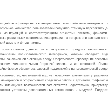
мощнейшего функционала всемирно известного файлового менеджера Tot
огромное количество пользователей получило отличную перспективу д
их манипуляций с соответствующими объектами системы, файлами
также различными носителями информации, на которых они располагаютс
ткий диск или флеш-память.
 использования данного интеллектуального продукта заключается
рганизации пользовательского интерфейса, который обладает вид
ели, заключенной в оконную среду. Оперативность проведения операций
ованием большого числа "горячих" клавиш и их сочетаний. Являя
райне быстро обзавелась широкой поддержкой в пользовательской среде
стоятельство, что внешний вид не перегружен элементами управления
 менеджером и эффективным средством работы с архивами, графическ
сли имеющихся возможностей вам окажется недостаточно, присутству
дством установки дополнительных компонентов и модулей. Поддает