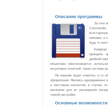
Описание программы
За счет 
Commander, 
всесторонн
папками, а 
будь то жес
Комфорт
принципе о
двойной пан
объектами обеспечивается использ
интуитивно понятной, такая система к
Не лишним будет отметить и то об
оформления. Являясь одновременно и
и текстовым контентом, в случае, е
механизм для их расширения посре
тонкой настройке.
Основные возможности