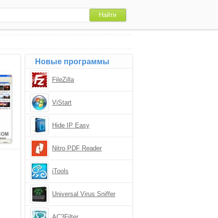
Новые программы
FileZilla
ViStart
Hide IP Easy
Nitro PDF Reader
iTools
Universal Virus Sniffer
AC3Filter