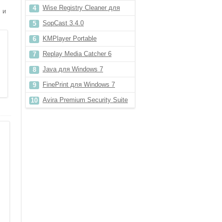
Wise Registry Cleaner для
 и
Windows 7
SopCast 3.4.0
KMPlayer Portable
Replay Media Catcher 6
Java для Windows 7
FinePrint для Windows 7
Avira Premium Security Suite