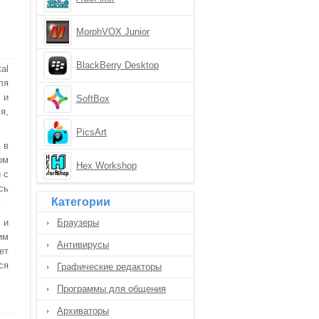
MorphVOX Junior
BlackBerry Desktop
al
Manager
ля
 и
SoftBox
я,
PicsArt
 в
ом
Hex Workshop
 с
сь
Категории
.
 и
Браузеры
им
Антивирусы
ет
ся
Графические редакторы
Программы для общения
Архиваторы