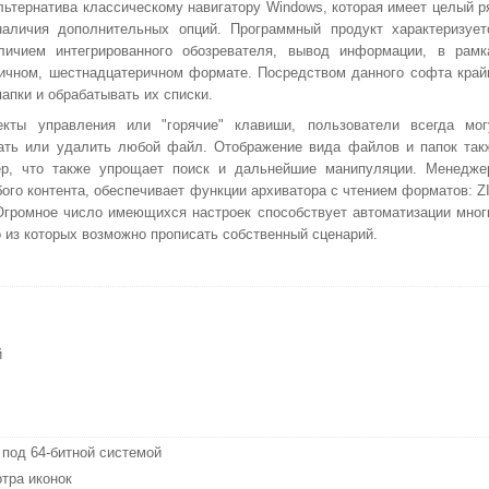
льтернатива классическому навигатору Windows, которая имеет целый р
аличия дополнительных опций. Программный продукт характеризует
личием интегрированного обозревателя, вывод информации, в рамк
воичном, шестнадцатеричном формате. Посредством данного софта край
папки и обрабатывать их списки.
кты управления или "горячие" клавиши, пользователи всегда мог
вать или удалить любой файл. Отображение вида файлов и папок так
ер, что также упрощает поиск и дальнейшие манипуляции. Менедже
го контента, обеспечивает функции архиватора с чтением форматов: ZI
Огромное число имеющихся настроек способствует автоматизации мног
 из которых возможно прописать собственный сценарий.
й
 под 64-битной системой
тра иконок