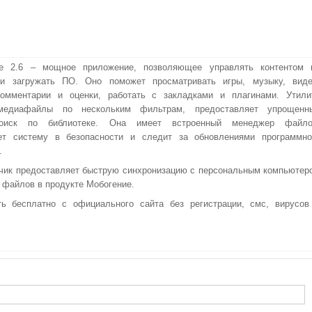
ie 2.6 – мощное приложение, позволяющее управлять контентом 
 и загружать ПО. Оно поможет просматривать игры, музыку, виде
комментарии и оценки, работать с закладками и плагинами. Утили
медиафайлы по нескольким фильтрам, предоставляет упрощенн
поиск по библиотеке. Она имеет встроенный менеджер файло
ет систему в безопасности и следит за обновлениями программно
.
чик предоставляет быструю синхронизацию с персональным компьютер
 файлов в продукте Мобогение.
ть бесплатно с официального сайта без регистрации, смс, вирусов