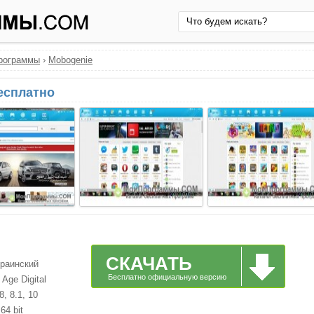
рограммы
›
Mobogenie
бесплатно
СКАЧАТЬ
краинский
Бесплатно официальную версию
Age Digital
, 8.1, 10
64 bit