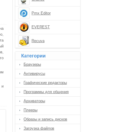
Pmx Editor
EVEREST
на
о,
та
Recuva
ый
в,
Категории
го
Браузеры
ом
Антивирусы
Графические редакторы
 и
Программы для общения
Архиваторы
Плееры
Образы и запись дисков
Загрузка файлов