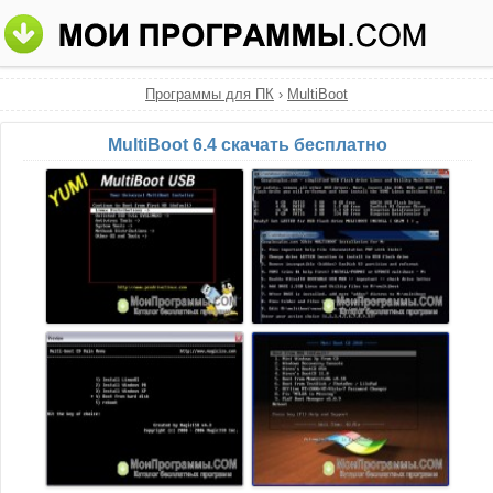
Программы для ПК
›
MultiBoot
MultiBoot 6.4 скачать бесплатно