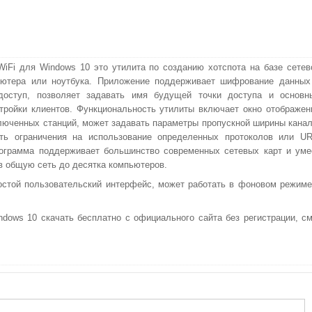
WiFi для Windows 10 это утилита по созданию хотспота на базе сетев
ьютера или ноутбука. Приложение поддерживает шифрование данных
доступ, позволяет задавать имя будущей точки доступа и основн
тройки клиентов. Функциональность утилиты включает окно отображен
люченных станций, может задавать параметры пропускной ширины канал
ать ограничения на использование определенных протоколов или UR
ограмма поддерживает большинство современных сетевых карт и уме
в общую сеть до десятка компьютеров.
остой пользовательский интерфейс, может работать в фоновом режиме
dows 10 скачать бесплатно с официального сайта без регистрации, см