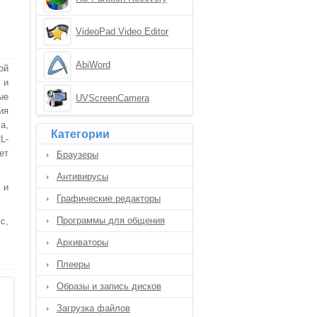
VideoPad Video Editor
AbiWord
ой
 и
ые
UVScreenCamera
ия
а,
Категории
L-
ет
Браузеры
Антивирусы
 и
Графические редакторы
Программы для общения
с,
Архиваторы
Плееры
Образы и запись дисков
Загрузка файлов