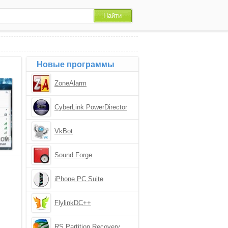
Новые программы
ZoneAlarm
CyberLink PowerDirector
VkBot
Sound Forge
iPhone PC Suite
FlylinkDC++
RS Partition Recovery