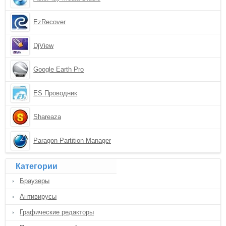
EzRecover
DjView
Google Earth Pro
ES Проводник
Shareaza
Paragon Partition Manager
Категории
Браузеры
Антивирусы
Графические редакторы