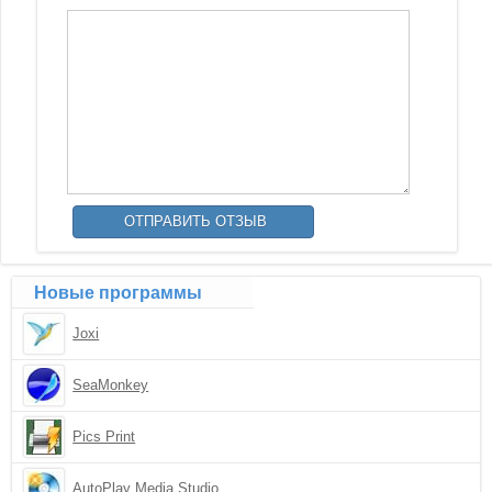
Новые программы
Joxi
SeaMonkey
Pics Print
AutoPlay Media Studio