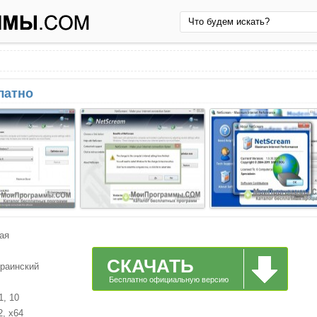
латно
ая
СКАЧАТЬ
краинский
Бесплатно официальную версию
1, 10
2, x64