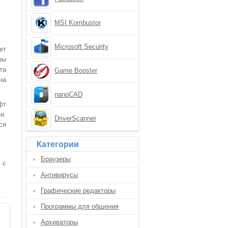
MSI Kombustor
Microsoft Security
ет
Essentials
ры
та
Game Booster
на
nanoCAD
фт
и.
DriverScanner
ся
Категории
Браузеры
 с
Антивирусы
Графические редакторы
Программы для общения
Архиваторы