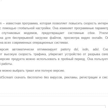
m – известная программа, которая позволяет повысить скорость интерн
с помощью глобальной настройки. Она изменяет программные парамет
 спутниковых модемов, предотвращает системные сбои. Утили
ена для беспрерывной загрузки файлов, просмотра видео онлайн. О
 на всех современных операционных системах.
ерсия автоматически оптимизирует работу dsl, isdn, adsl. Со
т высокую скорость трафика, уберегает устройство от разрыва связ
ерсию продукта можно использовать в пробный период. Она пользует
 работы.
м можно выбрать триал или полную версию.
Scream скачать бесплатно без вирусов, рекламы, регистрации и смс