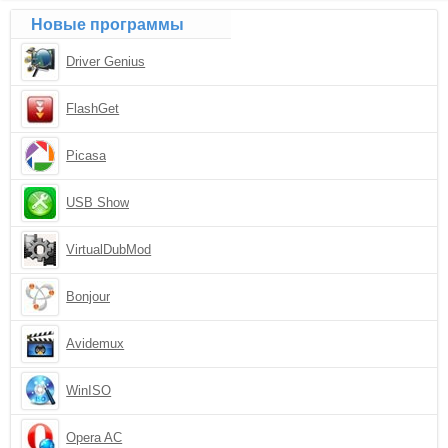
Новые программы
Driver Genius
FlashGet
Picasa
USB Show
VirtualDubMod
Bonjour
Avidemux
WinISO
Opera AC