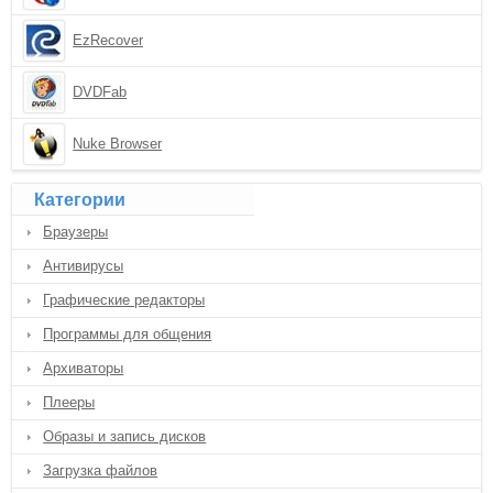
EzRecover
DVDFab
Nuke Browser
Категории
Браузеры
Антивирусы
Графические редакторы
Программы для общения
Архиваторы
Плееры
Образы и запись дисков
Загрузка файлов