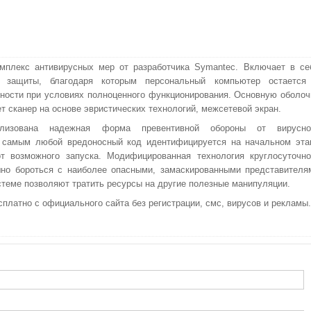
омплекс антивирусных мер от разработчика Symantec. Включает в се
й защиты, благодаря которым персональный компьютер остается
ности при условиях полноценного функционирования. Основную оболоч
т сканер на основе эвристических технологий, межсетевой экран.
лизована надежная форма превентивной обороны от вирусно
м самым любой вредоносный код идентифицируется на начальном эта
от возможного запуска. Модифицированная технология круглосуточно
но бороться с наиболее опасными, замаскированными представителя
стеме позволяют тратить ресурсы на другие полезные манипуляции.
сплатно с официального сайта без регистрации, смс, вирусов и рекламы.