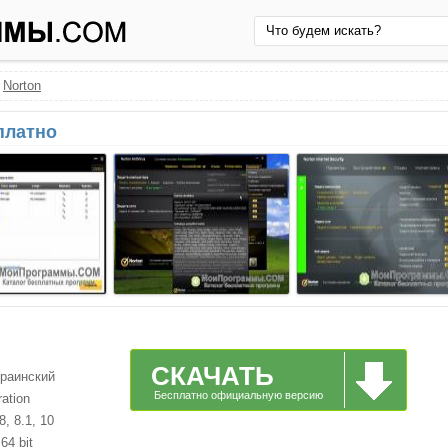
›
Norton
платно
СКАЧАТЬ
краинский
Бесплатно официальную версию
ation
, 8.1, 10
64 bit