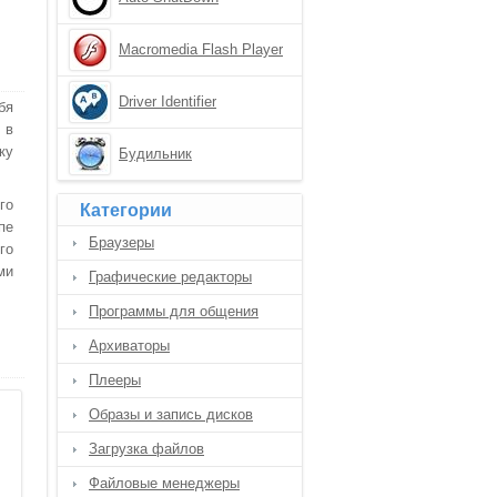
Macromedia Flash Player
Driver Identifier
бя
 в
ку
Будильник
го
Категории
пе
Браузеры
го
ми
Графические редакторы
Программы для общения
Архиваторы
Плееры
Образы и запись дисков
Загрузка файлов
Файловые менеджеры