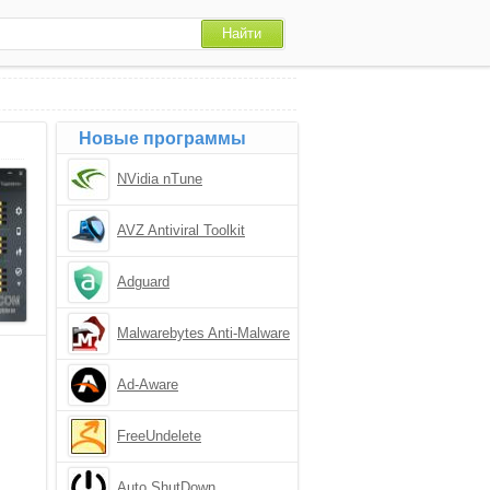
Новые программы
NVidia nTune
AVZ Antiviral Toolkit
Adguard
Malwarebytes Anti-Malware
Ad-Aware
FreeUndelete
Auto ShutDown