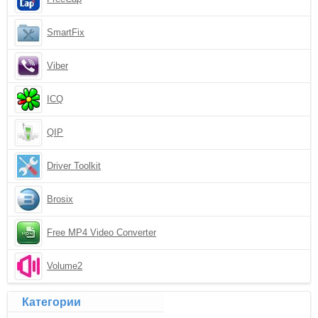
SmartFix
Viber
ICQ
QIP
Driver Toolkit
Brosix
Free MP4 Video Converter
Volume2
Категории