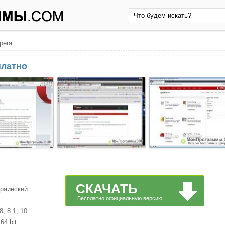
pera
платно
СКАЧАТЬ
краинский
Бесплатно официальную версию
, 8.1, 10
64 bit