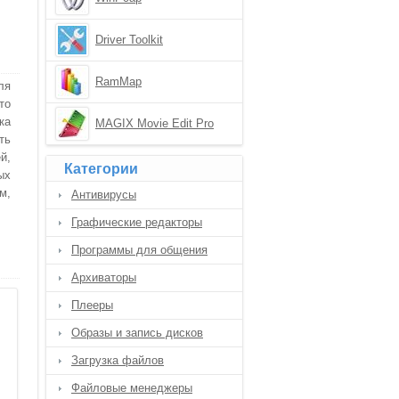
Driver Toolkit
RamMap
ля
то
ка
MAGIX Movie Edit Pro
ть
й,
Категории
ых
м,
Антивирусы
Графические редакторы
Программы для общения
Архиваторы
Плееры
Образы и запись дисков
Загрузка файлов
Файловые менеджеры