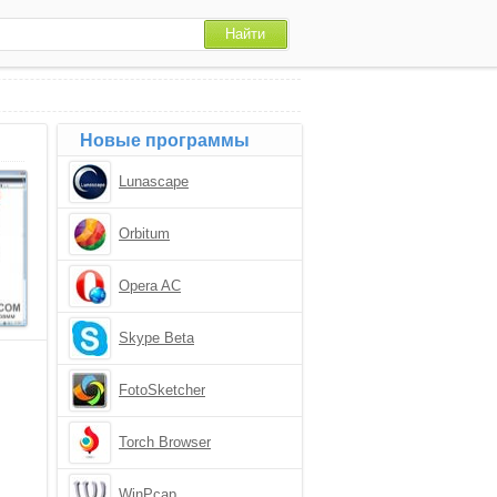
Новые программы
Lunascape
Orbitum
Opera AC
Skype Beta
FotoSketcher
Torch Browser
WinPcap