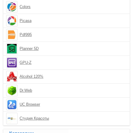
Colors
Picasa
Pdf995
Planner 5D
GPU-Z
Alcohol 120%
Dr.Web
UC Browser
Студия Красоты