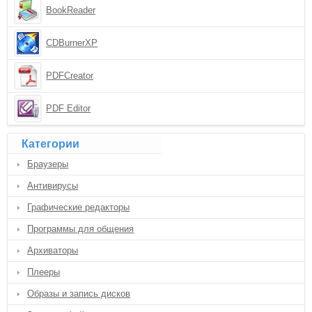
BookReader
CDBurnerXP
PDFCreator
PDF Editor
Категории
Браузеры
Антивирусы
Графические редакторы
Программы для общения
Архиваторы
Плееры
Образы и запись дисков