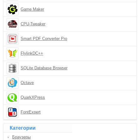
Game Maker
CPU-Tweaker
Smart PDF Converter Pro
FlylinkDC++
SQLite Database Browser
Octave
QuarkXPress
FontExpert
Категории
Браузеры