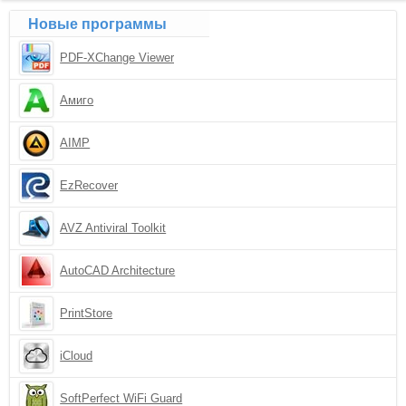
Новые программы
PDF-XChange Viewer
Амиго
AIMP
EzRecover
AVZ Antiviral Toolkit
AutoCAD Architecture
PrintStore
iCloud
SoftPerfect WiFi Guard