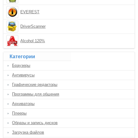
EVEREST
DriverScanner
Alcohol 120%
Категории
Браузеры
Антивирусы
Графические редакторы
Программы для общения
Архиваторы
Плееры
Образы и запись дисков
Загрузка файлов