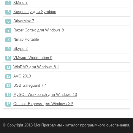
XMind 7
Kaspersky для Symbian
DriverMax 7
Razer Cortex для Windows 8
Nmap Portable
Skype 2
VMware Workstation 9
WinRAR для Windows 8.1
AVG 2013
USB Safeguard 7.4
MySQL Workbench для Windows 10
Outlook Express для Windows XP
© Copyright 2018 МоиПрограммы - каталог программного обеспечения.