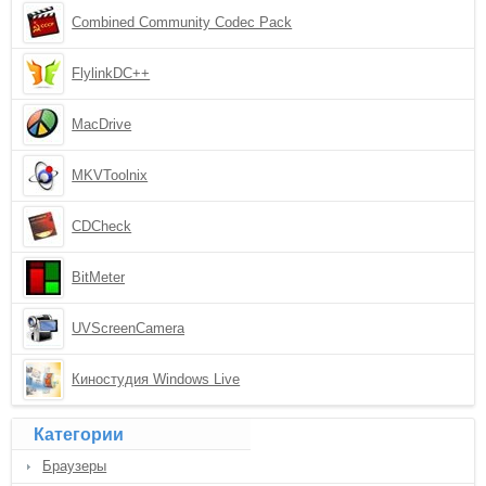
Combined Community Codec Pack
FlylinkDC++
MacDrive
MKVToolnix
CDCheck
BitMeter
UVScreenCamera
Киностудия Windows Live
Категории
Браузеры