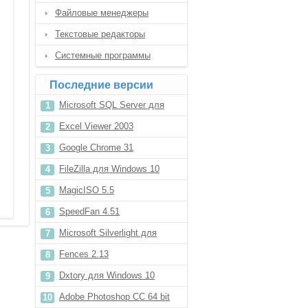
Файловые менеджеры
Текстовые редакторы
Системные программы
Последние версии
Microsoft SQL Server для
Windows 10
Excel Viewer 2003
Google Chrome 31
FileZilla для Windows 10
MagicISO 5.5
SpeedFan 4.51
Microsoft Silverlight для
Windows XP
Fences 2.13
Dxtory для Windows 10
Adobe Photoshop CC 64 bit