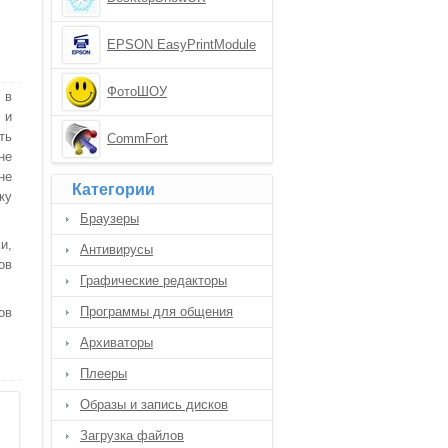
EPSON EasyPrintModule
ФотоШОУ
 в
 и
ть
CommFort
не
не
Категории
ку
Браузеры
и,
Антивирусы
ов
Графические редакторы
Программы для общения
ов
Архиваторы
Плееры
Образы и запись дисков
Загрузка файлов