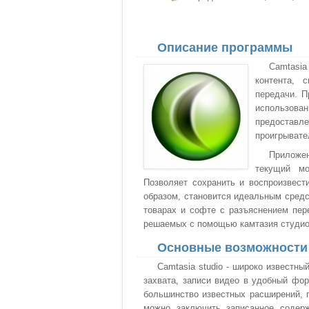
Описание программы
Camtasia
контента, 
передачи. П
использова
предоставл
проигрывате
Приложен
текущий мо
Позволяет сохранить и воспроизвес
образом, становится идеальным сред
товарах и софте с разъяснением пер
решаемых с помощью камтазия студио
Основные возможности
Camtasia studio - широко известн
захвата, записи видео в удобный фо
большинство известных расширений, 
можно заключить записанное содер