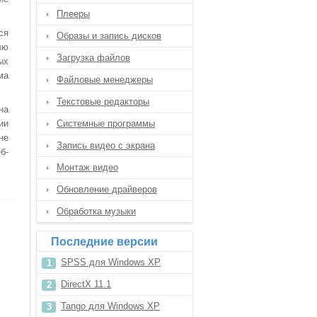
Плееры
ся
Образы и запись дисков
лю
Загрузка файлов
ых
ма
Файловые менеджеры
Текстовые редакторы
на
ии
Системные программы
не
Запись видео с экрана
б-
Монтаж видео
Обновление драйверов
Обработка музыки
Последние версии
SPSS для Windows XP
DirectX 11.1
Tango для Windows XP