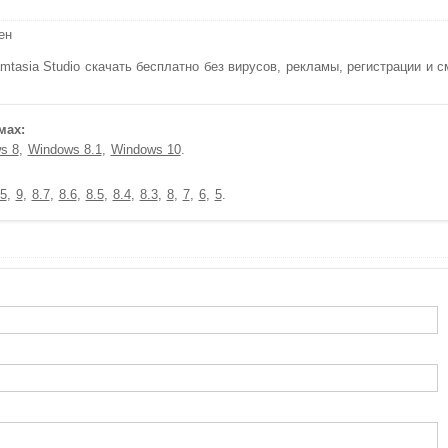
ен
asia Studio скачать бесплатно без вирусов, рекламы, регистрации и с
мах:
s 8
Windows 8.1
Windows 10
5
9
8.7
8.6
8.5
8.4
8.3
8
7
6
5