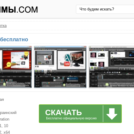
отка
 бесплатно
ая
СКАЧАТЬ
краинский
Бесплатно официальную версию
ation
1, 10
2, x64