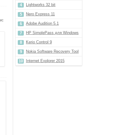
Lightworks 32 bit
Nero Express 11
мс
Adobe Audition 5.1
HP SimplePass для Windows
10
Kerio Control 9
Nokia Software Recovery Tool
6.2
Internet Explorer 2015