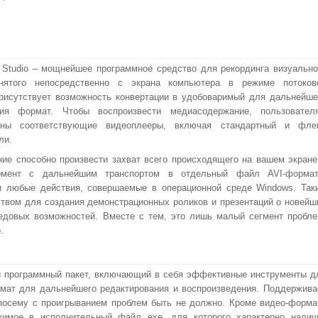
 Studio – мощнейшее программное средство для рекординга визуально
снятого непосредственно с экрана компьютера в режиме потоков
рисутствует возможность конвертации в удобоваримый для дальнейше
ния формат. Чтобы воспроизвести медиасодержание, пользовател
ены соответствующие видеоплееры, включая стандартный и фле
ли.
ие способно произвести захват всего происходящего на вашем экране
мент с дальнейшим транспортом в отдельный файл AVI-формат
ти любые действия, совершаемые в операционной среде Windows. Так
ством для создания демонстрационных роликов и презентаций о новейш
едовых возможностей. Вместе с тем, это лишь малый сегмент пробле
.
ый программный пакет, включающий в себя эффективные инструменты д
рмат для дальнейшего редактирования и воспроизведения. Поддержива
посему с проигрыванием проблем быть не должно. Кроме видео-форма
жимое в исполнительный файл exe, для которого характерно налич