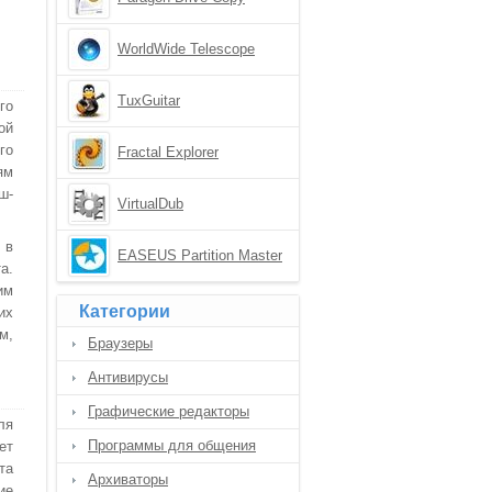
WorldWide Telescope
TuxGuitar
го
ой
го
Fractal Explorer
ям
ш-
VirtualDub
 в
EASEUS Partition Master
а.
им
Категории
их
м,
Браузеры
Антивирусы
Графические редакторы
ля
Программы для общения
ет
та
Архиваторы
ие