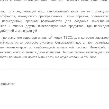
ния, то в надлежащий вид, записываемый вами контент, приводит
эффектов, покадрового преобразования. Таким образом, пользовате
ь необходимый арсенал возможностей для создания качественн
ников и многих других интеллектуальных продуктов, где необходи
 действий и манипуляций.
 программного ядра оригинальный кодек TSCC, для которого характер
низких затратах ресурсов системы. Открывается доступ для реализац
ных компьютеров со слабомощной аппаратной частью. Интерфейс 
ктивно использоваться даже новичком. За счет тесной интеграции с ве
аботы приложения может быть сразу же опубликован на YouTube.
 форматов