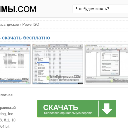
ись дисков
›
PowerISO
 скачать бесплатно
платная
СКАЧАТЬ
краинский
Бесплатно официальную версию
ng, Inc.
, 8.1, 10
64 bit