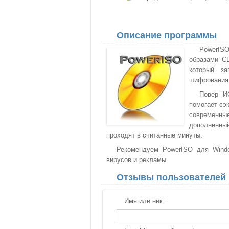
Описание программы
PowerISO
образами C
который за
шифрования 
Повер И
помогает сэ
современны
дополненны
проходят в считанные минуты.
Рекомендуем PowerISO для Windo
вирусов и рекламы.
Отзывы пользователей
Имя или ник: