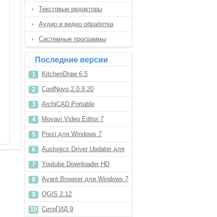
Текстовые редакторы
Аудио и видео обработка
Системные программы
Последние версии
KitchenDraw 6.5
CoolNovo 2.0.9.20
ArchiCAD Portable
Movavi Video Editor 7
Prezi для Windows 7
Auslogics Driver Updater для
Windows XP
Youtube Downloader HD
Portable
Avant Browser для Windows 7
QGIS 2.12
СитиГИД 9