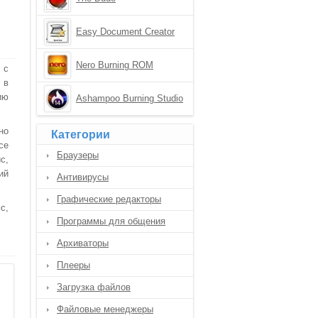
Easy Document Creator
Nero Burning ROM
 с
 в
ию
Ashampoo Burning Studio
но
Категории
се
Браузеры
с,
ий
Антивирусы
Графические редакторы
с,
Программы для общения
Архиваторы
Плееры
Загрузка файлов
Файловые менеджеры